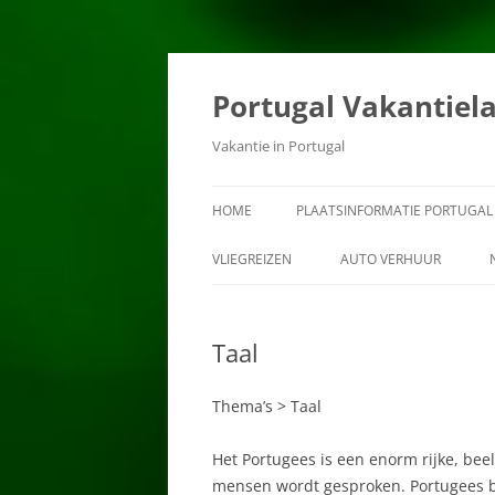
Ga
naar
de
Portugal Vakantiel
inhoud
Vakantie in Portugal
HOME
PLAATSINFORMATIE PORTUGAL
ALBUFEIRA
VLIEGREIZEN
AUTO VERHUUR
ALCOUTIM
Taal
ALENTEJO
ALGARVE
Thema’s > Taal
ALJEZUR
Het Portugees is een enorm rijke, bee
mensen wordt gesproken. Portugees be
ALVITO