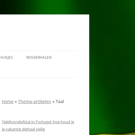
HUISJES
REISVERHALEN
1908 IN PORTUGAL
RONDREIS PORTUGAL
Home
»
Thema-artikelen
»
Taal
Telefoondiefstal in Portugal: hoe houd je
je vakantie digitaal veilig