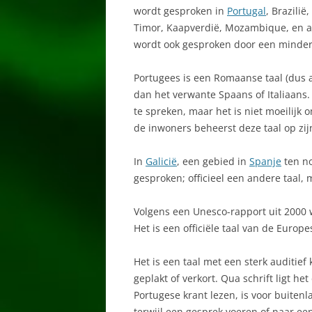
wordt gesproken in
Portugal
, Brazili
AMARELEJA
Timor, Kaapverdië, Mozambique, en an
wordt ook gesproken door een minderhe
ARMAÇÃO DE PÊRA
Portugees is een Romaanse taal (dus af
AVEIRO
dan het verwante Spaans of Italiaans.
AZOREN
te spreken, maar het is niet moeilijk
de inwoners beheerst deze taal op zij
CARRAPATEIRA
In
Galicië
, een gebied in
Spanje
ten n
CARVOEIRO
gesproken; officieel een andere taal, m
CASTRO MARIM
Volgens een Unesco-rapport uit 2000
COIMBRA
Het is een officiële taal van de Europ
CORUJO
Het is een taal met een sterk auditie
geplakt of verkort. Qua schrift ligt he
COSTA DA CAPARICA
Portugese krant lezen, is voor buitenl
COSTA DE SANTO ANDRÉ
terwijl een gesprek voeren of naar ee