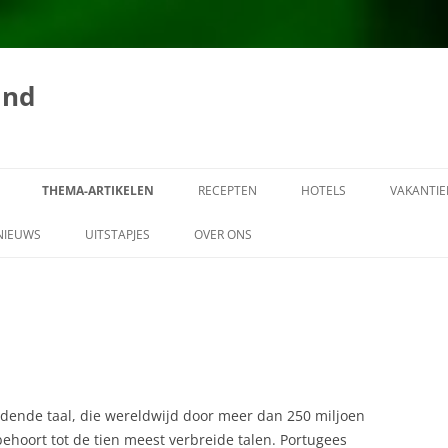
and
THEMA-ARTIKELEN
RECEPTEN
HOTELS
VAKANTIE
AARDBEVINGEN
ALGEMENE INFORMATIE OVER DE
NIEUWS
UITSTAPJES
OVER ONS
PORTUGESE KEUKEN
AMBASSADES
AANSPRAKELIJKHEID
AMANDELKROKETJES
BANKEN IN PORTUGAL
ADVERTEREN OP
AMANDELPUDDING
PORTUGALVAKANTIELAND.NL
BARCO DO FADO
AMANDELTAART
COPYRIGHT PORTUGAL
BEJAARDENZORG
VAKANTIELAND
ldende taal, die wereldwijd door meer dan 250 miljoen
ANDIJVIE-KALKOENSALADE
hoort tot de tien meest verbreide talen. Portugees
BESTUURLIJKE INDELING
LINK NAAR