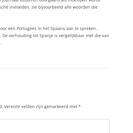
VISSCHOTEL
GELDZAKEN
sche invloeden, zie bijvoorbeeld alle woorden die
GROENE PORTUGESE BOUILLON
GEOGRAFIE
door een Portugees in het Spaans aan te spreken.
INKTVISRINGEN GEFRITUURD
GESCHIEDENIS PORTUGAL
. De verhouding tot Spanje is vergelijkbaar met die van
PASTÉIS DE BELÉM
GEZONDHEIDSZORG
.
PASTEL DE NATA
GRENSDOCUEMENTEN
PORTCREME BEVROREN
KERST IN PORTUGAL: TRADITIES,
FEESTEN EN LEKKERNIJEN
SALADA DE TOMATES
KLIMAAT
SPERZIEBONENSOEP PORTUGESE
KROONJUWELEN, PORTUGESE
STOKVIS UIT PORTUGAL
d.
Vereiste velden zijn gemarkeerd met
*
LPG AUTOGAS
STOKVISBEIGNETS GEFRITUURDE
MIDZOMERNACHT IN PORTUGAL:
TONIJN
FESTA DE SÃO JOÃO EN SANTOS