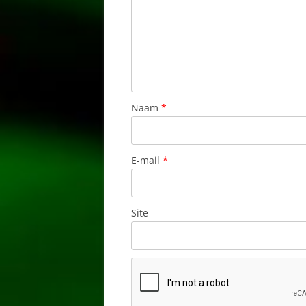
NAZARE
NOORD EN MIDDEN PORTUGAL
ÓBIDOS
Naam
*
OLHÃO
PENICHE
E-mail
*
PORCHES
PORTIMÃO
Site
PORTO
POVOA DE SAO COSME
PRAIA DA LUZ
PRAIA DA ROCHA