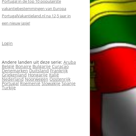
Portugal in de top 10 populairste
vakantiebestemmingen van Europa
PortugalVakantieland.nl na 12,5 jaar in
een nieuw jasje!
Login
Andere landen uit deze serie:
Aruba
België
Bonaire
Bulgarije
Curaçao
Denemarken
Duitsland
Frankrijk
Griekenland
Hongarije
Italië
Nederland
Noorwegen
Oostenrijk
Portugal
Roemenië
Slowakije
Spanje
Turkije