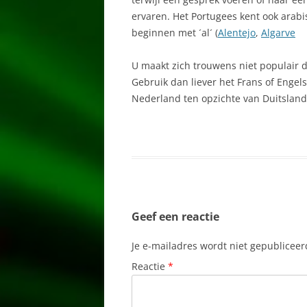
ervaren. Het Portugees kent ook arabi
EFORA
beginnen met ´al´ (
Alentejo
,
Algarve
ESTOI
U maakt zich trouwens niet populair 
ESTREMOZ
Gebruik dan liever het Frans of Engels
Nederland ten opzichte van Duitsland
FARO
FÁTIMA
LAGOS
LISSABON
Geef een reactie
LOULÉ
Je e-mailadres wordt niet gepubliceer
MADEIRA
Reactie
*
MAFRA
MONCHIQUE