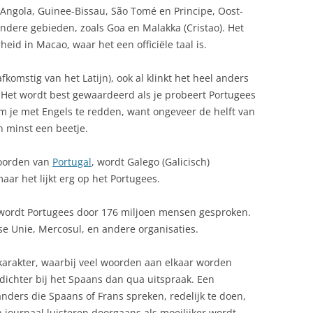
ë, Angola, Guinee-Bissau, São Tomé en Principe, Oost-
BIEFSTUK VAN DE HAAS
PORTUGALVAKANTIELAND.NL
BEVOLKING
dere gebieden, zoals Goa en Malakka (Cristao). Het
BROODSOEP MET VERSE
id in Macao, waar het een officiële taal is.
PRIVACYVERKLARING
CAMPINGS
PEPERMUNT
SCHRIJF MEE!
komstig van het Latijn), ook al klinkt het heel anders
CULTUUR IN PORTUGAL
CALDO VERDE
 Het wordt best gewaardeerd als je probeert Portugees
SITEMAP
DRONES IN PORTUGAL: WAT JE
 om je met Engels te redden, want ongeveer de helft van
CHOURIÇO À CORISCO
MOET WETEN ALS TOERIST
n minst een beetje.
(GEBAKKEN PORTUGESE
VERASEC COOKIEVERKLARING
VARKENSWORST)
DUIKEN IN PORTUGAL
ZOEKEN
oorden van
Portugal
, wordt Galego (Galicisch)
GAMBA SOEP
aar het lijkt erg op het Portugees.
ECONOMIE
GAZPACHO PORTUGESE
EMIGREREN NAAR PORTUGAL
 wordt Portugees door 176 miljoen mensen gesproken.
ese Unie, Mercosul, en andere organisaties.
GEGRILDE SARDINES
EURO PORTUGAL
GEKONFIJT KONIJN MET
f karakter, waarbij veel woorden aan elkaar worden
FADO
MARINADE
t dichter bij het Spaans dan qua uitspraak. Een
anders die Spaans of Frans spreken, redelijk te doen,
FEESTDAGEN PORTUGAL
GEMENGDE GEGRILDE
n journaal luisteren doorgaans als moeilijker wordt