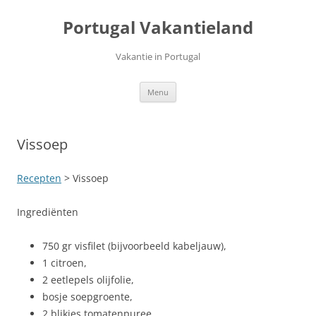
Ga
naar
Portugal Vakantieland
de
inhoud
Vakantie in Portugal
Menu
Vissoep
Recepten
> Vissoep
Ingrediënten
750 gr visfilet (bijvoorbeeld kabeljauw),
1 citroen,
2 eetlepels olijfolie,
bosje soepgroente,
2 blikjes tomatenpuree,