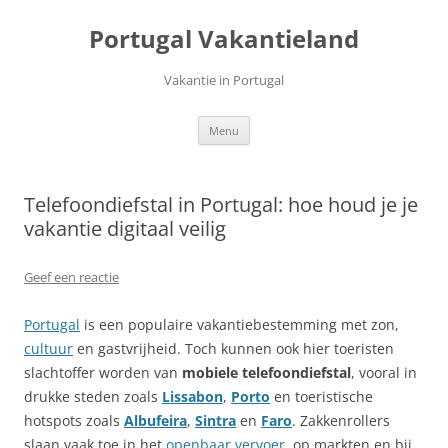
Ga
naar
Portugal Vakantieland
de
inhoud
Vakantie in Portugal
Menu
Telefoondiefstal in Portugal: hoe houd je je
vakantie digitaal veilig
Geef een reactie
Portugal
is een populaire vakantiebestemming met zon,
cultuur
en gastvrijheid. Toch kunnen ook hier toeristen
slachtoffer worden van
mobiele telefoondiefstal
, vooral in
drukke steden zoals
Lissabon
,
Porto
en toeristische
hotspots zoals
Albufeira
,
Sintra
en
Faro
. Zakkenrollers
slaan vaak toe in het
openbaar vervoer
, op markten en bij