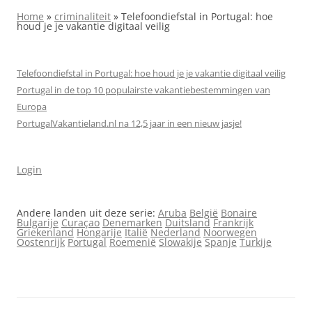
Home
»
criminaliteit
»
Telefoondiefstal in Portugal: hoe
houd je je vakantie digitaal veilig
Telefoondiefstal in Portugal: hoe houd je je vakantie digitaal veilig
Portugal in de top 10 populairste vakantiebestemmingen van
Europa
PortugalVakantieland.nl na 12,5 jaar in een nieuw jasje!
Login
Andere landen uit deze serie:
Aruba
België
Bonaire
Bulgarije
Curaçao
Denemarken
Duitsland
Frankrijk
Griekenland
Hongarije
Italië
Nederland
Noorwegen
Oostenrijk
Portugal
Roemenië
Slowakije
Spanje
Turkije