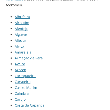
toekomen.
Albufeira
Alcoutim
Alentejo
Algarve
Aljezur
Alvito
Amareleja
Armação de Pêra
Aveiro
Azoren
Carrapateira
Carvoeiro
Castro Marim
Coimbra
Corujo
Costa da Caparica