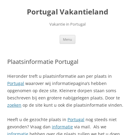
Ga
naar
Portugal Vakantieland
de
inhoud
Vakantie in Portugal
Menu
Plaatsinformatie Portugal
Hieronder treft u plaatsinformatie aan per plaats in
Portugal
waarover wij informatiepagina’s hebben
opgenomen op deze site. Kleinere dorpen staan soms
beschreven bij een grotere nabijgelegen plaats. Door te
zoeken
op de site kunt u ook die plaatsinformatie vinden.
Heeft u de gezochte plaats in
Portugal
nog steeds niet
gevonden? Vraag dan
informatie
via mail. Als we
informatie
hebben over die plaats zullen we het u doen