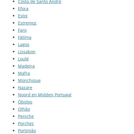
Costa de Santo André
Efora
Estoi
Estremoz
Faro
Fátima
Lagos
Lissabon
Loulé
Madeira
Mafra
Monchique
Nazare
Noord en Midden Portugal
Óbidos
Olhão
Peniche
Porches
Portimão