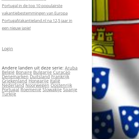
Portugal in de top 10 populairste
vakantiebestemmingen van Europa
PortugalVakantieland.nl na 12,5 jaar in
een nieuw jasje!
Login
Andere landen uit deze serie:
Aruba
België
Bonaire
Bulgarije
Curaçao
Denemarken
Duitsland
Frankrijk
Griekenland
Hongarije
Italië
Nederland
Noorwegen
Oostenrijk
Portugal
Roemenië
Slowakije
Spanje
Turkije