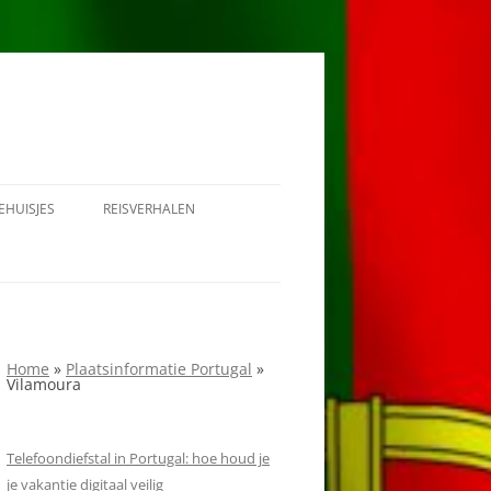
EHUISJES
REISVERHALEN
1908 IN PORTUGAL
RONDREIS PORTUGAL
Home
»
Plaatsinformatie Portugal
»
Vilamoura
Telefoondiefstal in Portugal: hoe houd je
je vakantie digitaal veilig