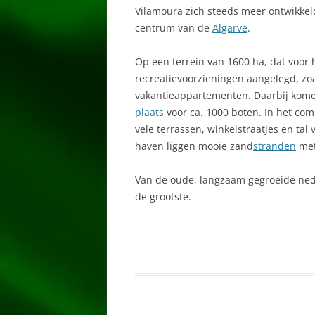
Vilamoura zich steeds meer ontwikkeld 
AMARELEJA
centrum van de
Algarve
.
ARMAÇÃO DE PÊRA
Op een terrein van 1600 ha, dat voor 
recreatievoorzieningen aangelegd, zo
AVEIRO
vakantieappartementen. Daarbij kom
AZOREN
plaats
voor ca. 1000 boten. In het co
vele terrassen, winkelstraatjes en ta
CARRAPATEIRA
haven liggen mooie zand
stranden
met 
CARVOEIRO
Van de oude, langzaam gegroeide nede
CASTRO MARIM
de grootste.
COIMBRA
CORUJO
COSTA DA CAPARICA
COSTA DE SANTO ANDRÉ