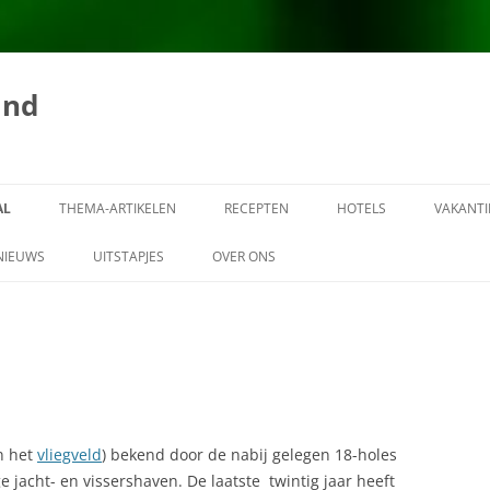
and
AL
THEMA-ARTIKELEN
RECEPTEN
HOTELS
VAKANTI
AARDBEVINGEN
ALGEMENE INFORMATIE OVER DE
NIEUWS
UITSTAPJES
OVER ONS
PORTUGESE KEUKEN
AMBASSADES
AANSPRAKELIJKHEID
AMANDELKROKETJES
BANKEN IN PORTUGAL
ADVERTEREN OP
AMANDELPUDDING
PORTUGALVAKANTIELAND.NL
BARCO DO FADO
AMANDELTAART
COPYRIGHT PORTUGAL
BEJAARDENZORG
VAKANTIELAND
n het
vliegveld
) bekend door de nabij gelegen 18-holes
ANDIJVIE-KALKOENSALADE
 jacht- en vissershaven. De laatste twintig jaar heeft
BESTUURLIJKE INDELING
LINK NAAR