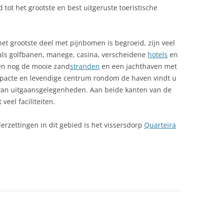
tot het grootste en best uitgeruste toeristische
BIEFSTUK VAN DE HAAS
PORTUGALVAKANTIELAND.NL
BEVOLKING
BROODSOEP MET VERSE
PRIVACYVERKLARING
CAMPINGS
PEPERMUNT
het grootste deel met pijnbomen is begroeid, zijn veel
SCHRIJF MEE!
als golfbanen, manege, casina, verscheidene
hotels
en
CULTUUR IN PORTUGAL
CALDO VERDE
en nog de mooie zand
stranden
en een jachthaven met
SITEMAP
DRONES IN PORTUGAL: WAT JE
mpacte en levendige centrum rondom de haven vindt u
CHOURIÇO À CORISCO
MOET WETEN ALS TOERIST
l van uitgaansgelegenheden. Aan beide kanten van de
(GEBAKKEN PORTUGESE
VERASEC COOKIEVERKLARING
veel faciliteiten.
VARKENSWORST)
DUIKEN IN PORTUGAL
ZOEKEN
GAMBA SOEP
rzettingen in dit gebied is het vissersdorp
Quarteira
ECONOMIE
GAZPACHO PORTUGESE
EMIGREREN NAAR PORTUGAL
GEGRILDE SARDINES
EURO PORTUGAL
GEKONFIJT KONIJN MET
FADO
MARINADE
FEESTDAGEN PORTUGAL
GEMENGDE GEGRILDE