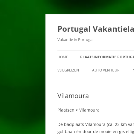
Ga
naar
de
Portugal Vakantiel
inhoud
Vakantie in Portugal
HOME
PLAATSINFORMATIE PORTUG
ALBUFEIRA
VLIEGREIZEN
AUTO VERHUUR
ALCOUTIM
Vilamoura
ALENTEJO
ALGARVE
Plaatsen > Vilamoura
ALJEZUR
De badplaats Vilamoura (ca. 23 km va
golfbaan én door de mooie en gezellige
ALVITO