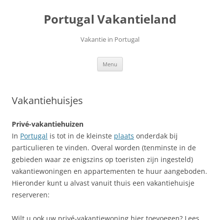
Ga
naar
Portugal Vakantieland
de
inhoud
Vakantie in Portugal
Menu
Vakantiehuisjes
Privé-vakantiehuizen
In
Portugal
is tot in de kleinste
plaats
onderdak bij
particulieren te vinden. Overal worden (tenminste in de
gebieden waar ze enigszins op toeristen zijn ingesteld)
vakantiewoningen en appartementen te huur aangeboden.
Hieronder kunt u alvast vanuit thuis een vakantiehuisje
reserveren:
Wilt u ook uw privé-vakantiewoning hier toevoegen? Lees