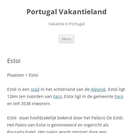
Ga
naar
Portugal Vakantieland
de
inhoud
Vakantie in Portugal
Menu
Estoi
Plaatsen > Estoi
Estói is een
stad
in het achterland van de
Algarve
. Estói ligt
12km ten noorden van
Faro
. Estoi ligt in de gemeente
Faro
en telt 3538 inwoners
Estói staat hoofdzakelijk bekend door het Palácio De Estói.
Het Paleis van Estoi is gerenoveerd en ingericht als
Pousada-hotel. Het paleis wordt omringt door een