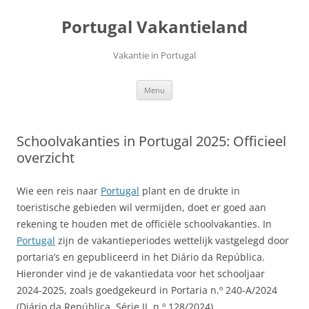
Ga
naar
Portugal Vakantieland
de
inhoud
Vakantie in Portugal
Menu
Schoolvakanties in Portugal 2025: Officieel
overzicht
Wie een reis naar
Portugal
plant en de drukte in
toeristische gebieden wil vermijden, doet er goed aan
rekening te houden met de officiële schoolvakanties. In
Portugal
zijn de vakantieperiodes wettelijk vastgelegd door
portaria’s en gepubliceerd in het Diário da República.
Hieronder vind je de vakantiedata voor het schooljaar
2024-2025, zoals goedgekeurd in Portaria n.º 240-A/2024
(Diário da República, Série II, n.º 128/2024).