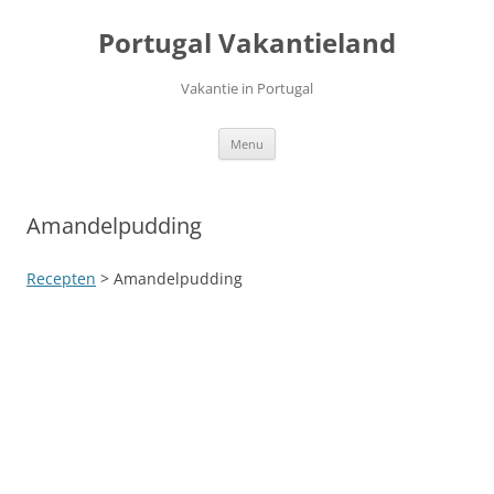
Ga
naar
Portugal Vakantieland
de
inhoud
Vakantie in Portugal
Menu
Amandelpudding
Recepten
> Amandelpudding